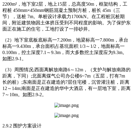
2200m²，地下室2层，地上15层，总高度50m，框架结构，工
程桩 450mm×450mm钢筋混凝土预制方桩，桩长 45m（三
节），送桩 7m。单桩设计承载力1700kN。在工程桩沉桩期
间，附近建筑物因土体挤压受到不同程度的影响。为了保护东
面正在施工的住宅，工地打设了一排砂井。
（2）地下室底板底标高一7.200m，地梁标高一7.800m，承台
标高一9.430m，承台面积占基坑面积 1/3～1/2，地面标高一
0.100m，控土深度7.1～9.3m，而大多数挖土深度应为9.3m。
如图2.9-1。
（3）周围情况;西面离解放南路6～12m，（支护与解放南路的
距离，下同）;北面离煤气公司办公楼6~7m（五层，打有7m
长的桩）;东南面是正在建造的7层住宅楼，沉管灌注桩，距离
12～14m;南面是正在建造的华中大酒店，有一层地下室，距离
7～10m。如图2.9-2。
2.9.2 围护方案设计