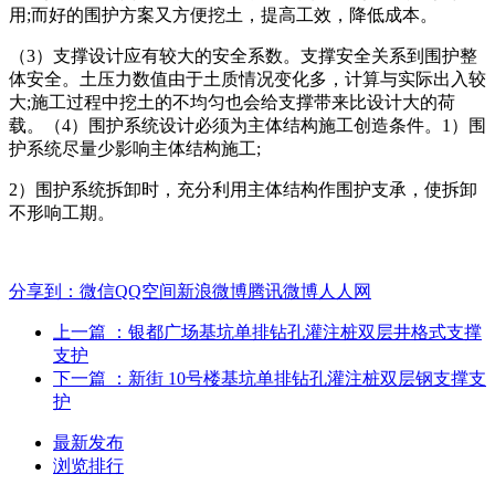
用;而好的围护方案又方便挖土，提高工效，降低成本。
（3）支撑设计应有较大的安全系数。支撑安全关系到围护整
体安全。土压力数值由于土质情况变化多，计算与实际出入较
大;施工过程中挖土的不均匀也会给支撑带来比设计大的荷
载。（4）围护系统设计必须为主体结构施工创造条件。1）围
护系统尽量少影响主体结构施工;
2）围护系统拆卸时，充分利用主体结构作围护支承，使拆卸
不形响工期。
分享到：
微信
QQ空间
新浪微博
腾讯微博
人人网
上一篇
：银都广场基坑单排钻孔灌注桩双层井格式支撑
支护
下一篇
：新街 10号楼基坑单排钻孔灌注桩双层钢支撑支
护
最新发布
浏览排行