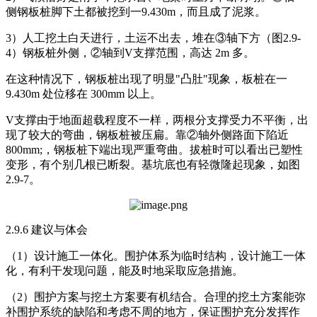
侧钢板桩脚下土都被挖到一9.430m，而且成了泥浆。
3）人工挖土白天进行，土运不出去，堆在③轴下方（图2.9-
4）钢板桩外侧，②轴到V支撑范围，高达 2m 多。
在这种情况下，钢板桩出现了明显"凸肚"现象，板桩在一
9.430m 处位移在 300mm 以上。
V支撑由于地面超载程度不一样，两根分支撑受力不平衡，出
现了较大的弯曲，钢板桩被压扁。靠②轴外侧路面下陷近
800mm;，钢板桩下端出现严重弯曲。拔桩时可以看出已塑性
变形，有个别几根已断裂。基坑底也有轻微隆起现象，如图
2.9-7。
2.9.6 建议与体会
（1）设计施工一体化。围护体系为临时结构，设计施工一体
化，有利干发现问题，能及时地采取应急措施。
（2）围护方案与挖土方案要有机结合。合理的挖土方案能弥
补围护系统的缺陷和考虑不周的地方，保证围护充分发挥作