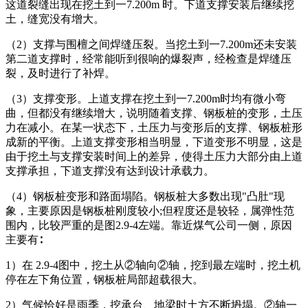
这道裂缝出现在挖土到一7.200m 时。下道支撑安装后继续挖
土，缝宽没有增大。
（2）支撑与围檀之间焊缝压裂。当挖土到一7.200m还未安装
第二道支撑时，经常能听到很响的爆裂声，经检查是焊缝压
裂，及时进行了补焊。
（3）支撑变形。上道支撑在挖土到一7.200m时均有微小弯
曲，但都没有继续增大，说明随着支撑、钢板桩的变形，土压
力在减小。在某一状态下，土压力与变形后的支撑、钢板桩形
成新的平衡。上道支撑变形相当明显，下道变形不明显，这是
由于挖土与支撑安装时间上的差异，使得土压力大部分由上道
支撑承担，下道支撑没有达到设计承载力。
（4）钢板桩变形和路面塌陷。钢板桩大多数出现"凸肚"现
象，主要原因是钢板桩刚度较小;但程度还是较轻，属弹性范
围内，比较严重的是图2.9-4左端。靠近煤气公司一侧，原因
主要有∶
1）在 2.9-4图中，挖土从②轴向②轴，挖到最左端时，挖土机
停在左下角位置，钢板桩局部超载很大。
2）气候恰好是雨季，挖承台、地梁时土方不断坍塌。②轴一