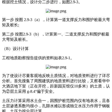
根据挖土情况，设计分二步进行，如图2.9-3。
第一步 按图 2.9-3（a），计算第一道支撑反力和围护桩最大弯
矩及桩长;
第二步 按图2.9-3（b），计算第一、二道支撑反力和围护桩最
大弯矩及桩长。
（B）设计计算
工程地质勘察报告提供的资料如表2.9-1。
为了使设计尽量客观地反映土质情况，对地质资料进行了详尽
分析。首先搜集了周围建筑的地质资料进行比较，又察看华中
大酒店地下室（正在开挖，距新园宾馆仅10多米）的土质，认
为②层土采用 g-8.4°偏于安全。
土压力计算采用水土合一，因围护桩范围内仅有地表水，且各
土层渗透系数均很小，孔隙水难以形成独立水压力作用于钢板
桩。土压力按分层计算。