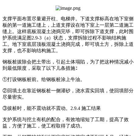
支撑平面布置尽量避开柱、电梯井。下道支撑标高在地下室侧
板的第一道施工缝上，上道支撑设在地下室上一层第二道施工
缝上。这样底板混凝土浇捣完毕，即可拆除下道支撑，此时围
护系统满足图2.9-3（a）状态，支撑拆除过程不影响结构施
工。地下室底层顶板混凝土浇捣完成，即可填土方，拆除上道
支撑，也不影响结构施工。
钢板桩拔除会把土带出，引起土体塌陷，为了把这种情况减小
到最低限度，采取了以下儿条措施∶
①打设钢板桩前。给钢板桩涂上牛油。
②回填土在靠近钢板桩一侧灌砂，浇水震实回填，使回填部分
尽量密实。
③拔桩时，能不震动就不震动。2.9.4 施工结果
支护系统与挖土有机的配合，有效地缩短了工期，提高了效
益，方便了施工，使工程取得了成功。