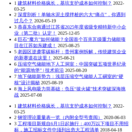
1
建筑材料价格疯长，基坑支护成本如何控制？
2022-
03-25
2
深度剖析！单轴水泥土搅拌桩的六大“痛点”，你遇到
过几个？
2026-05-19
3
恭喜东合南通过江苏省2025年度省级专精特新中小企
业（第二批）认定！
2025-12-05
4
巨石“魔方”如何储能？全国首个百兆瓦级重力储能项
目在江苏如东建成！
2025-08-25
5
老园区逆袭零碳标杆：贵州案例拆解，传统建筑企业
的新赛道在这里！
2025-08-21
6
压缩空气储能地下人工洞室：中国突破五项世界纪录
的“能源地堡” | 技术前沿
2025-08-20
7
地下储能新势力：浅层压缩空气储能人工硐室的“硬
核”设计揭秘
2025-08-19
8
海上风电吸力筒基础：负压“拔火罐”技术突破深海挑
战
2025-07-08
1
建筑材料价格疯长，基坑支护成本如何控制？
2022-
03-25
2
钢管理论重量表一览（内附全型号查阅）
2020-06-03
3
工程项目新规自6月1日起施行：400万以下项目不用招
标，施工招标文件中须列出危大工程清单
2018-04-18