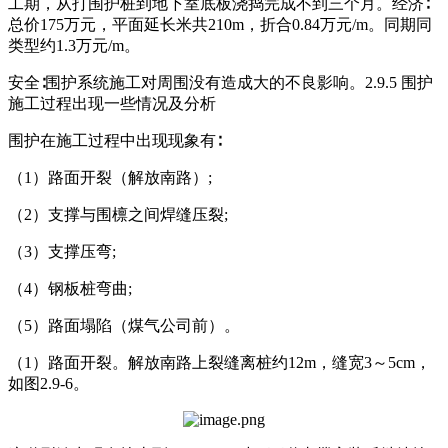
工期，从打围护桩到地下室底板浇捣完成不到三个月。经济∶
总价175万元，平面延长米共210m，折合0.84万元/m。同期同
类型约1.3万元/m。
安全∶围护系统施工对周围没有造成大的不良影响。2.9.5 围护
施工过程出现一些情况及分析
围护在施工过程中出现现象有∶
（1）路面开裂（解放南路）;
（2）支撑与围檩之间焊缝压裂;
（3）支撑压弯;
（4）钢板桩弯曲;
（5）路面塌陷（煤气公司前）。
（1）路面开裂。解放南路上裂缝离桩约12m，缝宽3～5cm，
如图2.9-6。