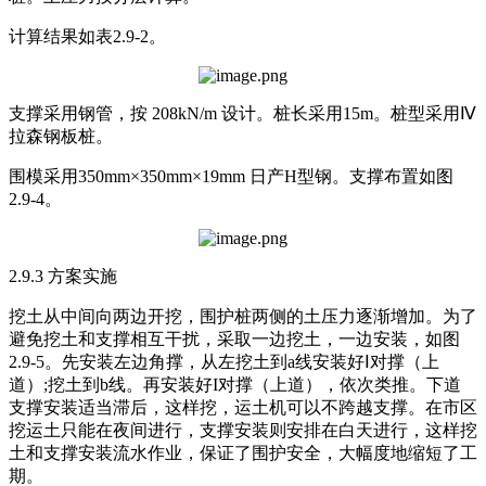
计算结果如表2.9-2。
支撑采用钢管，按 208kN/m 设计。桩长采用15m。桩型采用Ⅳ
拉森钢板桩。
围模采用350mm×350mm×19mm 日产H型钢。支撑布置如图
2.9-4。
2.9.3 方案实施
挖土从中间向两边开挖，围护桩两侧的土压力逐渐增加。为了
避免挖土和支撑相互干扰，采取一边挖土，一边安装，如图
2.9-5。先安装左边角撑，从左挖土到a线安装好Ⅰ对撑（上
道）;挖土到b线。再安装好I对撑（上道），依次类推。下道
支撑安装适当滞后，这样挖，运土机可以不跨越支撑。在市区
挖运土只能在夜间进行，支撑安装则安排在白天进行，这样挖
土和支撑安装流水作业，保证了围护安全，大幅度地缩短了工
期。