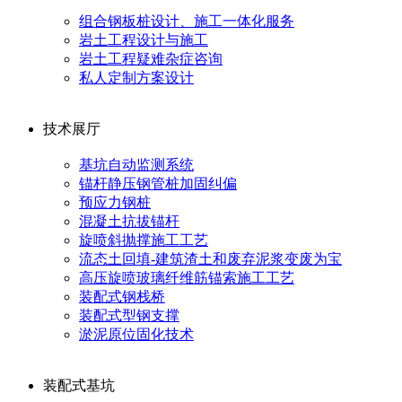
组合钢板桩设计、施工一体化服务
岩土工程设计与施工
岩土工程疑难杂症咨询
私人定制方案设计
技术展厅
基坑自动监测系统
锚杆静压钢管桩加固纠偏
预应力钢桩
混凝土抗拔锚杆
旋喷斜抛撑施工工艺
流态土回填-建筑渣土和废弃泥浆变废为宝
高压旋喷玻璃纤维筋锚索施工工艺
装配式钢栈桥
装配式型钢支撑
淤泥原位固化技术
装配式基坑