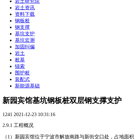
岩土研究院
岩土资讯
资料下载
钢板桩
钢支撑
基坑支护
基坑监测
加固纠偏
岩土
桩基
锚索
围护桩
装配式
新能源基础
新园宾馆基坑钢板桩双层钢支撑支护
1241
2021-12-23 10:31:16
2.9.1 工程概况
（1）新园宾馆位于宁波市解放南路与新街交口处，占地面积