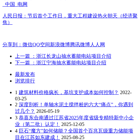
_中国_电网
人民日报：节后首个工作日，重大工程建设热火朝天（经济聚
焦）
分享到：
微信
QQ空间
新浪微博
腾讯微博
人人网
上一篇
：浙江长龙山抽水蓄能电站项目介绍
下一篇
：浙江宁海抽水蓄能电站项目介绍
最新发布
浏览排行
1
建筑材料价格疯长，基坑支护成本如何控制？
2022-
03-25
2
深度剖析！单轴水泥土搅拌桩的六大“痛点”，你遇到
过几个？
2026-05-19
3
恭喜东合南通过江苏省2025年度省级专精特新中小企
业（第二批）认定！
2025-12-05
4
巨石“魔方”如何储能？全国首个百兆瓦级重力储能项
目在江苏如东建成！
2025-08-25