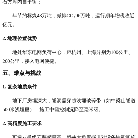
石方库内自平衡；
年节约标煤48万吨，减排CO₂96万吨，运行期年增税收近
亿元。
2. 地理位置优势
地处华东电网负荷中心，距杭州、上海分别为100公里、
260公里，接入电网便捷。
五、难点与挑战
1. 复杂地质条件
地下厂房埋深大，隧洞需穿越浅埋破碎带（如中梁山隧道
500米浅埋段），施工中需控制沉降至毫米级。
2. 高精度施工要求
可逆式机组安装精度高，斜井大角度掘进对设备性能和施