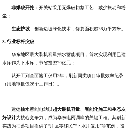
非爆破开挖
：开关站采用无爆破切割工艺，减少振动和粉
尘；
生态护坡
：创新边坡绿化技术，修复面积超36万平方米。
3. 行业标杆突破
华东地区最大装机容量抽水蓄能项目，首次实现利用已建
水库作为下水库，节省投资20亿元；
从开工到全面施工仅用2年，刷新同类项目审批效率纪录
（用地审批仅28个工作日）。
建德抽水蓄能电站以
超大装机容量
、
智能化施工
和
生态友
好设计
为核心竞争力，成为华东电网调峰的关键工程。其创新
实践为抽蓄项目提供了“库区零移民”“下水库复用”等范例，投