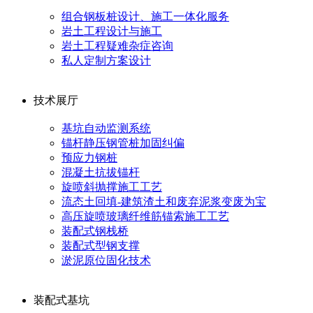
组合钢板桩设计、施工一体化服务
岩土工程设计与施工
岩土工程疑难杂症咨询
私人定制方案设计
技术展厅
基坑自动监测系统
锚杆静压钢管桩加固纠偏
预应力钢桩
混凝土抗拔锚杆
旋喷斜抛撑施工工艺
流态土回填-建筑渣土和废弃泥浆变废为宝
高压旋喷玻璃纤维筋锚索施工工艺
装配式钢栈桥
装配式型钢支撑
淤泥原位固化技术
装配式基坑