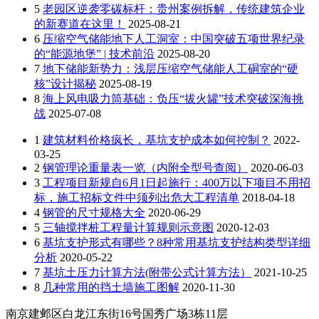
5
老园区逆袭零碳标杆：贵州案例拆解，传统建筑企业
的新赛道在这里！
2025-08-21
6
压缩空气储能地下人工洞室：中国突破五项世界纪录
的“能源地堡” | 技术前沿
2025-08-20
7
地下储能新势力：浅层压缩空气储能人工硐室的“硬
核”设计揭秘
2025-08-19
8
海上风电吸力筒基础：负压“拔火罐”技术突破深海挑
战
2025-07-08
1
建筑材料价格疯长，基坑支护成本如何控制？
2022-
03-25
2
钢管理论重量表一览（内附全型号查阅）
2020-06-03
3
工程项目新规自6月1日起施行：400万以下项目不用招
标，施工招标文件中须列出危大工程清单
2018-04-18
4
钢管的尺寸规格大全
2020-06-29
5
三轴搅拌桩工程量计算规则示意图
2020-12-03
6
基坑支护形式有哪些？8种常用基坑支护结构类型详细
分析
2020-05-22
7
基坑土压力计算方法(附带公式计算方法）
2021-10-25
8
几种常用的挡土墙施工图解
2020-11-30
南京建邺区白龙江东街16号国秀广场3栋11层