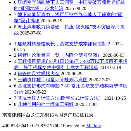
6
压缩空气储能地下人工洞室：中国突破五项世界纪录
的“能源地堡” | 技术前沿
2025-08-20
7
地下储能新势力：浅层压缩空气储能人工硐室的“硬
核”设计揭秘
2025-08-19
8
海上风电吸力筒基础：负压“拔火罐”技术突破深海挑
战
2025-07-08
1
建筑材料价格疯长，基坑支护成本如何控制？
2022-
03-25
2
钢管理论重量表一览（内附全型号查阅）
2020-06-03
3
工程项目新规自6月1日起施行：400万以下项目不用招
标，施工招标文件中须列出危大工程清单
2018-04-18
4
钢管的尺寸规格大全
2020-06-29
5
三轴搅拌桩工程量计算规则示意图
2020-12-03
6
基坑支护形式有哪些？8种常用基坑支护结构类型详细
分析
2020-05-22
7
基坑土压力计算方法(附带公式计算方法）
2021-10-25
8
几种常用的挡土墙施工图解
2020-11-30
南京建邺区白龙江东街16号国秀广场3栋11层
400-878-6641 / 025-83615760 / Powered by
MetInfo