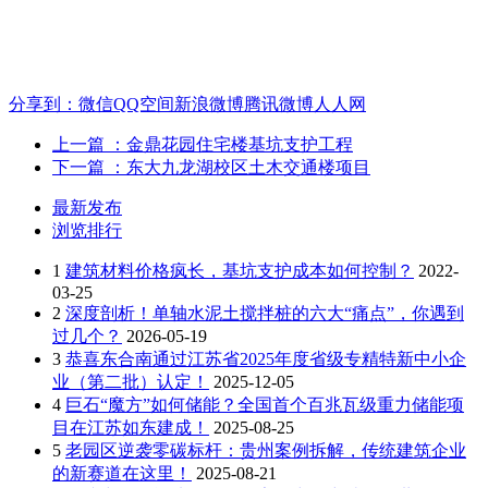
分享到：
微信
QQ空间
新浪微博
腾讯微博
人人网
上一篇
：金鼎花园住宅楼基坑支护工程
下一篇
：东大九龙湖校区土木交通楼项目
最新发布
浏览排行
1
建筑材料价格疯长，基坑支护成本如何控制？
2022-
03-25
2
深度剖析！单轴水泥土搅拌桩的六大“痛点”，你遇到
过几个？
2026-05-19
3
恭喜东合南通过江苏省2025年度省级专精特新中小企
业（第二批）认定！
2025-12-05
4
巨石“魔方”如何储能？全国首个百兆瓦级重力储能项
目在江苏如东建成！
2025-08-25
5
老园区逆袭零碳标杆：贵州案例拆解，传统建筑企业
的新赛道在这里！
2025-08-21