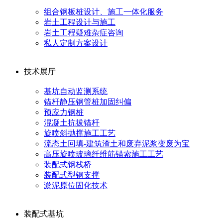
组合钢板桩设计、施工一体化服务
岩土工程设计与施工
岩土工程疑难杂症咨询
私人定制方案设计
技术展厅
基坑自动监测系统
锚杆静压钢管桩加固纠偏
预应力钢桩
混凝土抗拔锚杆
旋喷斜抛撑施工工艺
流态土回填-建筑渣土和废弃泥浆变废为宝
高压旋喷玻璃纤维筋锚索施工工艺
装配式钢栈桥
装配式型钢支撑
淤泥原位固化技术
装配式基坑