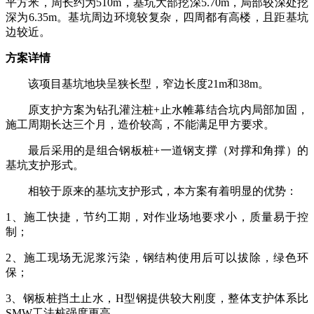
平方米，周长约为510m，基坑大部挖深5.70m，局部较深处挖
深为6.35m。基坑周边环境较复杂，四周都有高楼，且距基坑
边较近。
方案详情
该项目基坑地块呈狭长型，窄边长度21m和38m。
原支护方案为钻孔灌注桩+止水帷幕结合坑内局部加固，
施工周期长达三个月，造价较高，不能满足甲方要求。
最后采用的是组合钢板桩+一道钢支撑（对撑和角撑）的
基坑支护形式。
相较于原来的基坑支护形式，本方案有着明显的优势：
1、施工快捷，节约工期，对作业场地要求小，质量易于控
制；
2、施工现场无泥浆污染，钢结构使用后可以拔除，绿色环
保；
3、钢板桩挡土止水，H型钢提供较大刚度，整体支护体系比
SMW工法桩强度更高。