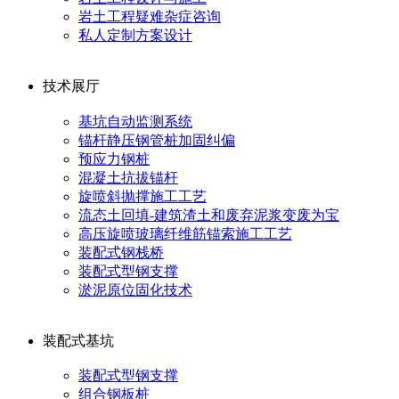
岩土工程疑难杂症咨询
私人定制方案设计
技术展厅
基坑自动监测系统
锚杆静压钢管桩加固纠偏
预应力钢桩
混凝土抗拔锚杆
旋喷斜抛撑施工工艺
流态土回填-建筑渣土和废弃泥浆变废为宝
高压旋喷玻璃纤维筋锚索施工工艺
装配式钢栈桥
装配式型钢支撑
淤泥原位固化技术
装配式基坑
装配式型钢支撑
组合钢板桩