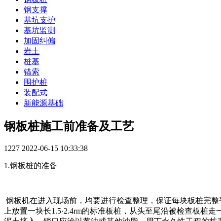
钢支撑
基坑支护
基坑监测
加固纠偏
岩土
桩基
锚索
围护桩
装配式
新能源基础
钢板桩施工前准备及工艺
1227
2022-06-15 10:33:38
1.钢板桩的准备
钢板机在进入现场前，均要进行检查整理，保证每块板桩完整
上放置一块长1.5·2.4rm的标准板桩，从头至尾沿被检查