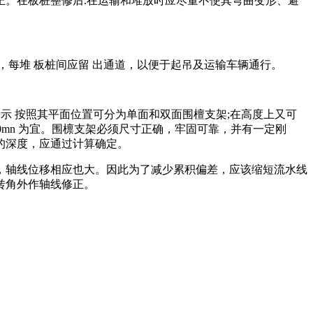
。在板桩整修后.在运输和堆放时应尽量不使其弯曲变形、避
每堆 板桩间应留 出通道，以便于起吊及运输车辆通行。
 所示 按照其平面位置可分为单面和双面围檀支架;在高度上又可
0mn 为宜。围檩支架必须尺寸正确，牢固可靠，并有一定刚
的深度，应通过计算确定。
大，轴线位移相应也大。因此为了减少累积偏差，应该缩短流水线
转角外作轴线修正。