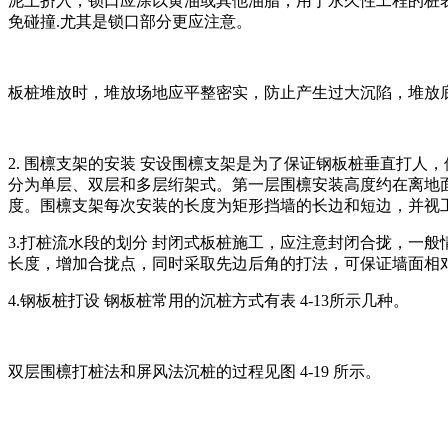
泥土挤入，锁口应涂以黄油或其他油脂，用丁永久性工程的桩
免碰撞.尤其是锁口部分更应注意。
板桩堆放时，堆放场地应平整密实，防止产生过大沉陷，堆放底
2. 围檩支架的安装 安设围檩支架是为了保证钢板桩垂直打人，
分为单层、双层和多层绗架式。第一层围檩安装高度约在离地面 
度。围檩支架每次安装的长度为矩形挡墙的长边和短边，并视
3.打桩流水段的划分 封闭式板桩施工，应注意封闭合拢，一
长度，增加合拢点，同时采取先边后角的打法，可保证墙面相
4.钢板桩打设 钢板桩常用的沉桩方式有表 4-13所示几种。
双层围檩打桩法和屏风法沉桩的过程见图 4-19 所示。