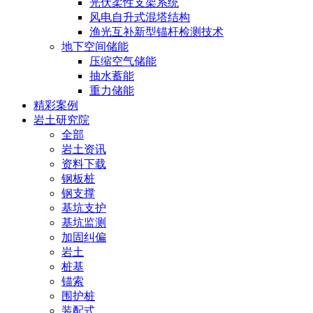
光伏柔性支架系统
风电自升式混塔结构
渔光互补新型锚杆检测技术
地下空间储能
压缩空气储能
抽水蓄能
重力储能
精彩案例
岩土研究院
全部
岩土资讯
资料下载
钢板桩
钢支撑
基坑支护
基坑监测
加固纠偏
岩土
桩基
锚索
围护桩
装配式