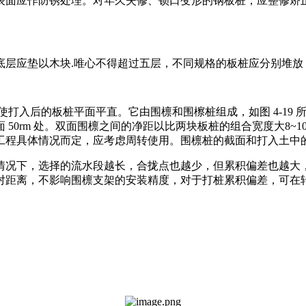
表面应作防锈处理。对年久失修、锁口变形的钢板桩，应整修矫正
层应垫以木块.唯心不得超过五层，不同规格的板桩应分别堆放，
使打入后的板桩平面平直。它由围檩和围檫桩组成，如图 4-19
50rm 处。双面围檩之间的净距以比两块板桩的组合宽度大8~1
工程具体情况而定，应考虑周转使用。围檩桩的截面和打入土中
般情况下，选择的流水段越长，合拢点也越少，但累积偏差也越
对距离，不影响围檩支架的安装精度，对于打桩累积偏差，可在